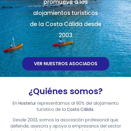
promueve a los
alojamientos turísticos
de la Costa Cálida desde
2003
VER NUESTROS ASOCIADOS
¿Quiénes somos?
En
Hostetur
representamos al 90% del alojamiento
turístico de la
Costa Cálida
.
Desde 2003, somos la asociación profesional que
defiende, asesora y apoya a empresarios del sector