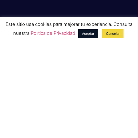
Este sitio usa cookies para mejorar tu experiencia. Consulta
CONTACTO
nuestra
Política de Privacidad
Aceptar
Cancelar
Avenida Cartagena – 30710 Los Alcázares
Costa Cálida – Murcia
comercial@hostetur.com
+34 609 656 794